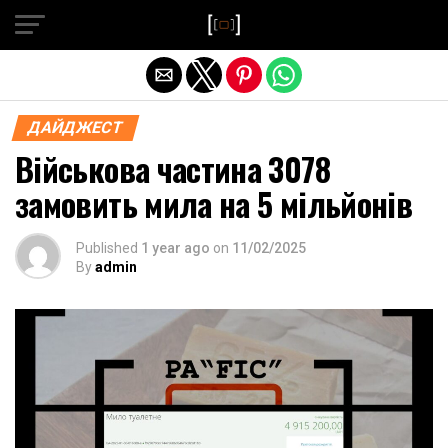
Exit mobile version
ДАЙДЖЕСТ
Військова частина 3078
замовить мила на 5 мільйонів
Published
1 year ago
on
11/02/2025
By
admin