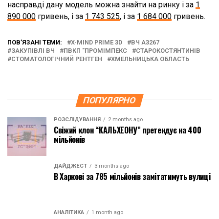
насправді дану модель можна знайти на ринку і за
1
890 000
гривень, і за
1 743 525
, і за
1 684 000
гривень.
ПОВ’ЯЗАНІ ТЕМИ:
X-MIND PRIME 3D
ВЧ А3267
ЗАКУПІВЛІ ВЧ
ПВКП "ПРОМІМПЕКС
СТАРОКОСТЯНТИНІВ
СТОМАТОЛОГІЧНИЙ РЕНТГЕН
ХМЕЛЬНИЦЬКА ОБЛАСТЬ
ПОПУЛЯРНО
РОЗСЛІДУВАННЯ
2 months ago
Свіжий клон “КАЛЬХЕОНУ” претендує на 400
мільйонів
ДАЙДЖЕСТ
3 months ago
В Харкові за 785 мільйонів замітатимуть вулиці
АНАЛІТИКА
1 month ago