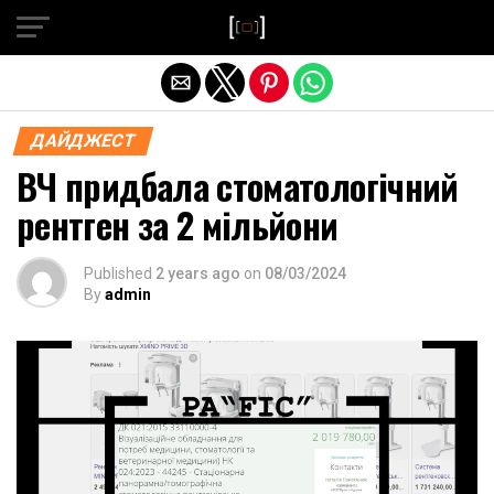
Exit mobile version
ДАЙДЖЕСТ
ВЧ придбала стоматологічний
рентген за 2 мільйони
Published
2 years ago
on
08/03/2024
By
admin