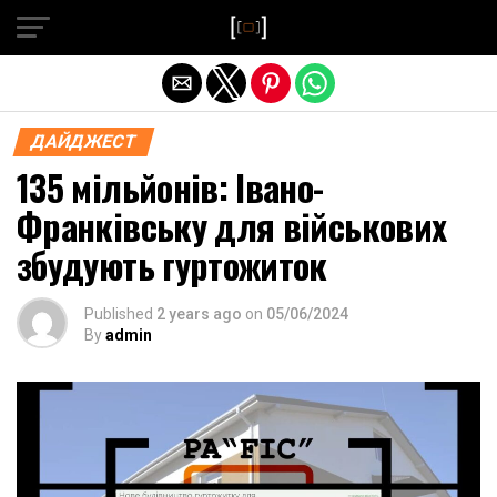
Exit mobile version
ДАЙДЖЕСТ
135 мільйонів: Івано-
Франківську для військових
збудують гуртожиток
Published
2 years ago
on
05/06/2024
By
admin