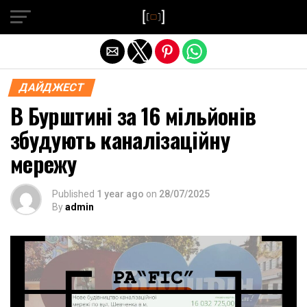
Exit mobile version
ДАЙДЖЕСТ
В Бурштині за 16 мільйонів
збудують каналізаційну
мережу
Published
1 year ago
on
28/07/2025
By
admin