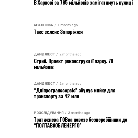
В Харкові за 785 мільйонів замітатимуть вулиці
АНАЛІТИКА
1 month ago
Таке зелене Запоріжжя
ДАЙДЖЕСТ
2 months ago
Стрий. Проєкт реконструкції парку. 78
мільйонів
ДАЙДЖЕСТ
2 months ago
“Дніпротранссервіс” збудує мийку для
транспорту за 42 млн
РОЗСЛІДУВАННЯ
3 months ago
Тритижнева ТОВка повезе безперебійники до
“ПОЛТАВАОБЛЕНЕРГО”