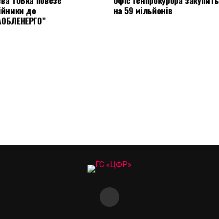
ва ТОВка повезе
Офіс Генпрокурора закупить
ійники до
на 59 мільйонів
АОБЛЕНЕРГО”