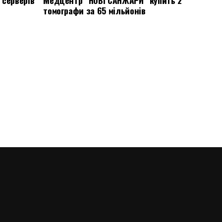
 серверів
Медцентр “НОВІ САНЖАРИ” купить 2
томографи за 65 мільйонів