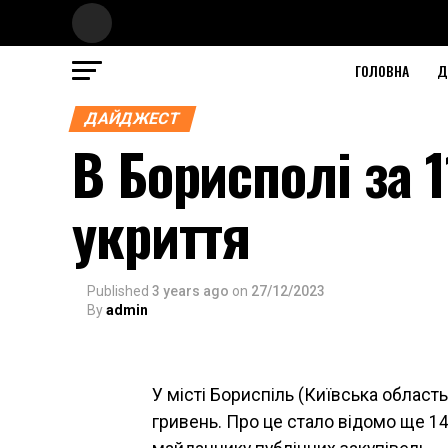
ГОЛОВНА
Д
ДАЙДЖЕСТ
В Борисполі за 
укриття
Published
3 years ago
on
27/12/2023
By
admin
У місті Бориспіль (Київська област
гривень. Про це стало відомо ще 14