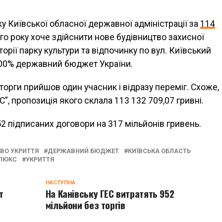
у Київської обласної державної адміністрації за
114
ого року хоче здійснити нове будівництво захисної
орії парку культури та відпочинку по вул. Київський
100% державний бюджет України.
 торги прийшов один учасник і відразу переміг. Схоже,
, пропозиція якого склала 113 132 709,07 гривні.
 52 підписаних договори на 317 мільйонів гривень.
ВО УКРИТТЯ
ДЕРЖАВНИЙ БЮДЖЕТ
КИЇВСЬКА ОБЛАСТЬ
 ЛЮКС
УКРИТТЯ
НАСТУПНА
т
На Канівську ГЕС витратять 952
мільйони без торгів