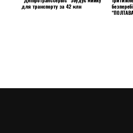
“Дніпротранссервіс” збудує мийку
Тритижне
для транспорту за 42 млн
безпереб
“ПОЛТАВ