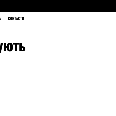
А
КОНТАКТИ
дують