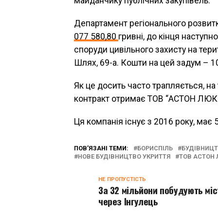
майданчику публічних закупівель.
Департамент регіонального розвитк
077 580,80
гривні, до кінця наступн
споруди цивільного захисту на терит
Шлях, 69-а. Кошти на цей задум – 
Як це досить часто трапляється, на
контракт отримає ТОВ “АСТОН ЛЮКС”
Ця компанія існує з 2016 року, має
ПОВ’ЯЗАНІ ТЕМИ:
БОРИСПІЛЬ
БУДІВНИЦТ
НОВЕ БУДІВНИЦТВО УКРИТТЯ
ТОВ АСТОН
НЕ ПРОПУСТІСТЬ
За 32 мільйони побудують міс
через Інгулець