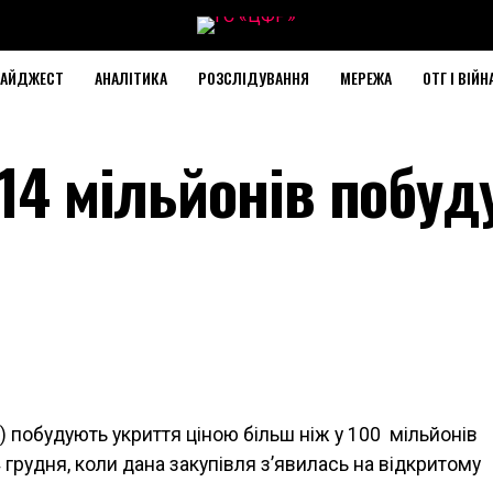
АЙДЖЕСТ
АНАЛІТИКА
РОЗСЛІДУВАННЯ
МЕРЕЖА
ОТГ І ВІЙН
114 мільйонів побу
ь) побудують укриття ціною більш ніж у 100 мільйонів
 грудня, коли дана закупівля з’явилась на відкритому