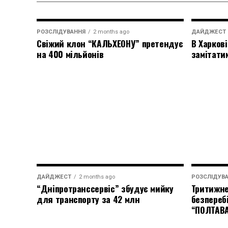
РОЗСЛІДУВАННЯ
2 months ago
ДАЙДЖЕСТ
Свіжий клон “КАЛЬХЕОНУ” претендує
В Харкові
на 400 мільйонів
замітати
ДАЙДЖЕСТ
2 months ago
РОЗСЛІДУВ
“Дніпротранссервіс” збудує мийку
Тритижне
для транспорту за 42 млн
безпереб
“ПОЛТАВ