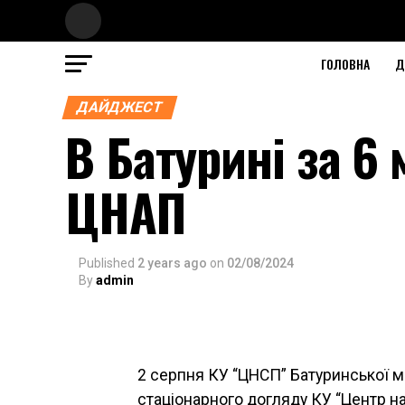
ГОЛОВНА
Д
ДАЙДЖЕСТ
В Батурині за 6
ЦНАП
Published
2 years ago
on
02/08/2024
By
admin
2 серпня КУ “ЦНСП” Батуринської м
стаціонарного догляду КУ “Центр на