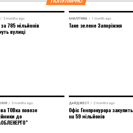
ПОПУЛЯРНО
3 months ago
АНАЛІТИКА
1 month ago
 за 785 мільйонів
Таке зелене Запоріжжя
муть вулиці
АННЯ
3 months ago
ДАЙДЖЕСТ
2 months ago
ва ТОВка повезе
Офіс Генпрокурора закупить
ійники до
на 59 мільйонів
АОБЛЕНЕРГО”