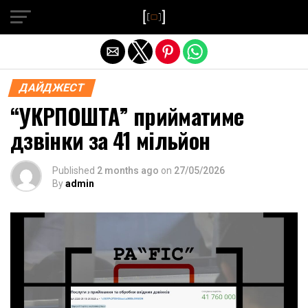
Exit mobile version
ДАЙДЖЕСТ
“УКРПОШТА” прийматиме
дзвінки за 41 мільйон
Published
2 months ago
on
27/05/2026
By
admin