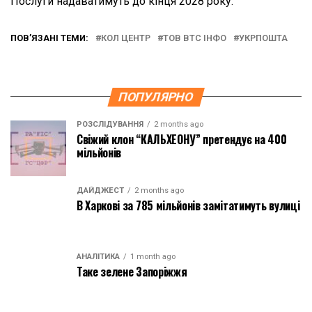
Послуги надаватимуть до кінця 2028 року.
ПОВ’ЯЗАНІ ТЕМИ:
КОЛ ЦЕНТР
ТОВ ВТС ІНФО
УКРПОШТА
ПОПУЛЯРНО
РОЗСЛІДУВАННЯ
2 months ago
Свіжий клон “КАЛЬХЕОНУ” претендує на 400
мільйонів
ДАЙДЖЕСТ
2 months ago
В Харкові за 785 мільйонів замітатимуть вулиці
АНАЛІТИКА
1 month ago
Таке зелене Запоріжжя