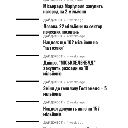
Міськрада Маріуполя закупить
нагород на 2 мільйони
ДАЙДЖЕСТ
1 week ago
Лозова. 22 мільйони на сектор
почесних поховань
ДАЙДЖЕСТ
4 weeks ago
Нацпол: ще 102 мільйони на
“автозаки”
ДАЙДЖЕСТ
4 weeks ago
Дніпро. “МІСЬКЗЕЛЕНБУД”
закупить розсади на 10
мільйонів
ДАЙДЖЕСТ
4 weeks ago
Зміни до генплану Гостомеля – 5
мільйонів
ДАЙДЖЕСТ
2 weeks ago
Нацпол докупить авто на 157
мільйонів
ДАЙДЖЕСТ
1 week ago