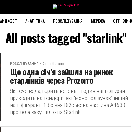
АЙДЖЕСТ
АНАЛІТИКА
РОЗСЛІДУВАННЯ
МЕРЕЖА
ОТГ І ВІЙН
All posts tagged "starlink"
РОЗСЛІДУВАННЯ
7 months ago
Ще одна сім’я зайшла на ринок
старлінків через Prozorro
Як тече вода, горить вогонь… і один наш фігурант
приходить на тендери, які “монополізував” інший
наш фігурант. 13 січня Військова частина А4638
провела закупівлю на Starlink...