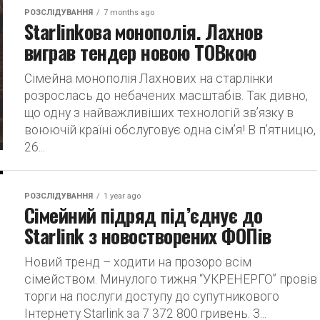
РОЗСЛІДУВАННЯ
7 months ago
Starlinkова монополія. Лахнов
виграв тендер новою ТОВкою
Сімейна монополія Лахнових на старлінки
розрослась до небачених масштабів. Так дивно,
що одну з найважливіших технологій зв’язку в
воюючій країні обслуговує одна сім’я! В п’ятницю,
26...
РОЗСЛІДУВАННЯ
1 year ago
Сімейний підряд під’єднує до
Starlink з новостворених ФОПів
Новий тренд – ходити на прозоро всім
сімейством. Минулого тижня “УКРЕНЕРГО” провів
торги на послуги доступу до супутникового
Інтернету Starlink за 7 372 800 гривень. З...