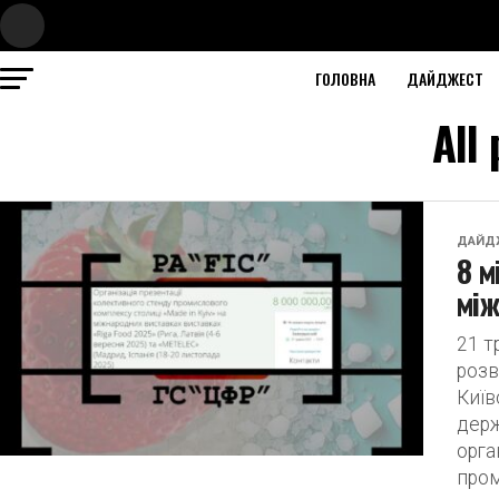
ГОЛОВНА
ДАЙДЖЕСТ
All
ДАЙД
8 м
між
21 т
розв
Київ
держ
орга
пром