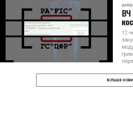
ДАЙД
ВЧ 
кос
12 ч
заку
моду
грив
пере
БІЛЬШЕ НОВ