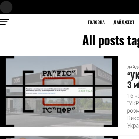
ГОЛОВНА
ДАЙДЖЕСТ
All posts 
ДАЙД
“УК
3 м
16 
“УКP
розм
Вико
Украї