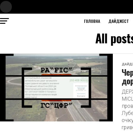
ГОЛОВНА
ДАЙДЖЕСТ
All pos
ДАЙД
Чер
до
ДЕР
МІС
пров
Лубе
очік
гриве