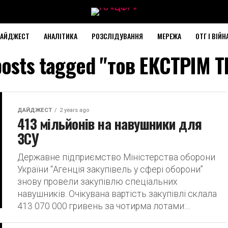
АЙДЖЕСТ
АНАЛІТИКА
РОЗСЛІДУВАННЯ
МЕРЕЖА
ОТГ І ВІЙН
posts tagged "тов ЕКСТРІМ 
ДАЙДЖЕСТ
2 years ago
413 мільйонів на навушники для
ЗСУ
Державне підприємство Міністерства оборони
України “Агенція закупівель у сфері оборони”
знову провели закупівлю спеціальних
навушників. Очікувана вартість закупівлі склала
413 070 000 гривень за чотирма лотами:...