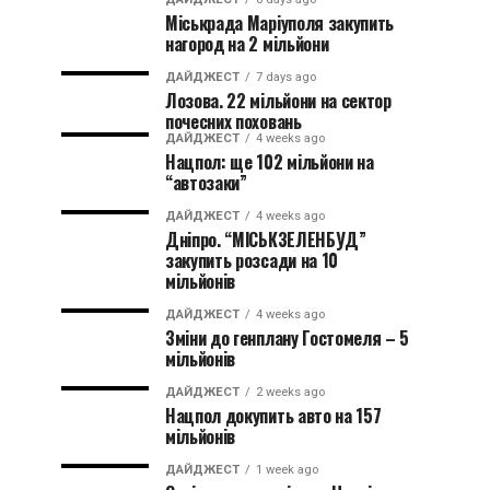
Міськрада Маріуполя закупить
нагород на 2 мільйони
ДАЙДЖЕСТ
7 days ago
Лозова. 22 мільйони на сектор
почесних поховань
ДАЙДЖЕСТ
4 weeks ago
Нацпол: ще 102 мільйони на
“автозаки”
ДАЙДЖЕСТ
4 weeks ago
Дніпро. “МІСЬКЗЕЛЕНБУД”
закупить розсади на 10
мільйонів
ДАЙДЖЕСТ
4 weeks ago
Зміни до генплану Гостомеля – 5
мільйонів
ДАЙДЖЕСТ
2 weeks ago
Нацпол докупить авто на 157
мільйонів
ДАЙДЖЕСТ
1 week ago