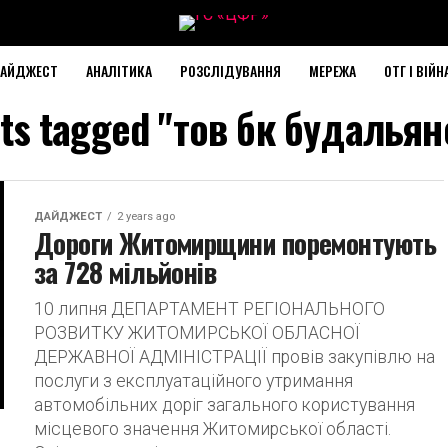
АЙДЖЕСТ
АНАЛІТИКА
РОЗСЛІДУВАННЯ
МЕРЕЖА
ОТГ І ВІЙН
sts tagged "тов бк будальян
ДАЙДЖЕСТ
2 years ago
Дороги Житомирщини поремонтують
за 728 мільйонів
10 липня ДЕПАРТАМЕНТ РЕГІОНАЛЬНОГО
РОЗВИТКУ ЖИТОМИРСЬКОЇ ОБЛАСНОЇ
ДЕРЖАВНОЇ АДМІНІСТРАЦІЇ провів закупівлю на
послуги з експлуатаційного утримання
автомобільних доріг загального користування
місцевого значення Житомирської області.