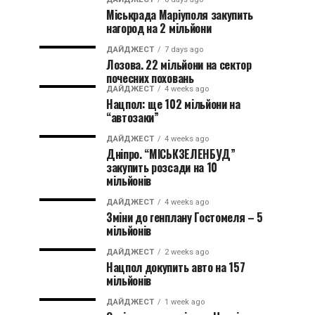
Міськрада Маріуполя закупить
нагород на 2 мільйони
ДАЙДЖЕСТ
7 days ago
Лозова. 22 мільйони на сектор
почесних поховань
ДАЙДЖЕСТ
4 weeks ago
Нацпол: ще 102 мільйони на
“автозаки”
ДАЙДЖЕСТ
4 weeks ago
Дніпро. “МІСЬКЗЕЛЕНБУД”
закупить розсади на 10
мільйонів
ДАЙДЖЕСТ
4 weeks ago
Зміни до генплану Гостомеля – 5
мільйонів
ДАЙДЖЕСТ
2 weeks ago
Нацпол докупить авто на 157
мільйонів
ДАЙДЖЕСТ
1 week ago