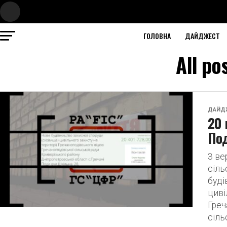
ГОЛОВНА
ДАЙДЖЕСТ
All po
ДАЙД
20 
По
3 ве
сіль
буді
циві
Греч
сіль