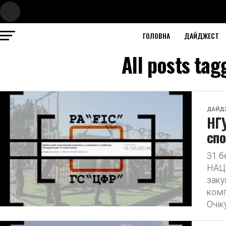
ГОЛОВНА
ДАЙДЖЕСТ
All posts ta
ДАЙД
НГУ
спо
31 
НАЦ
заку
комп
Очік