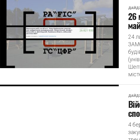
ДАЙД
26 
май
24 
ЗАМО
буді
(уні
Шепт
міст
ДАЙД
Вій
спо
4 бе
заку
трен