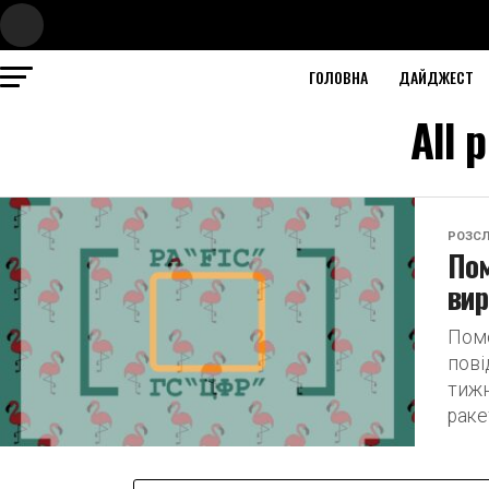
ГОЛОВНА
ДАЙДЖЕСТ
All 
РОЗСЛ
Пом
вир
Помс
пові
тижн
раке