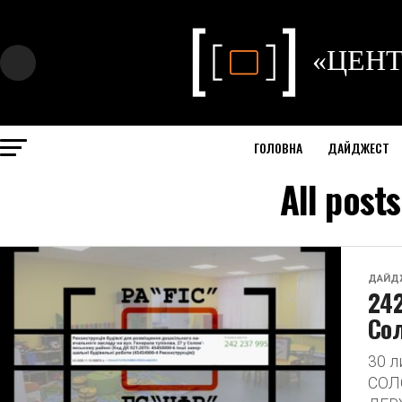
ГОЛОВНА
ДАЙДЖЕСТ
All post
ДАЙД
242
Сол
30 
СОЛ