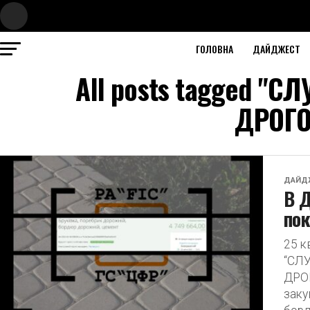
ГОЛОВНА
ДАЙДЖЕСТ
All posts tagged 
ДРОГО
ДАЙД
В Д
пок
25 
“СЛ
ДРО
заку