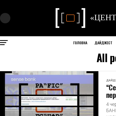
ГОЛОВНА
ДАЙДЖЕСТ
All 
ДАЙД
“Се
пер
4 ч
БАНК