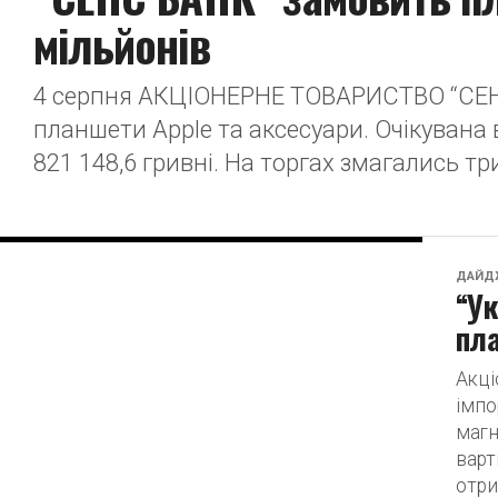
мільйонів
4 серпня АКЦІОНЕРНЕ ТОВАРИСТВО “СЕНС
планшети Apple та аксесуари. Очікувана 
821 148,6 гривні. На торгах змагались три
ДАЙД
“Ук
пла
Акці
імпо
магн
варт
отри