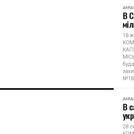
ДАЙД
В С
міл
18 
КОМ
КАП
МІСЬ
буді
захи
№18..
ДАЙД
В с
укр
28 
КОМ