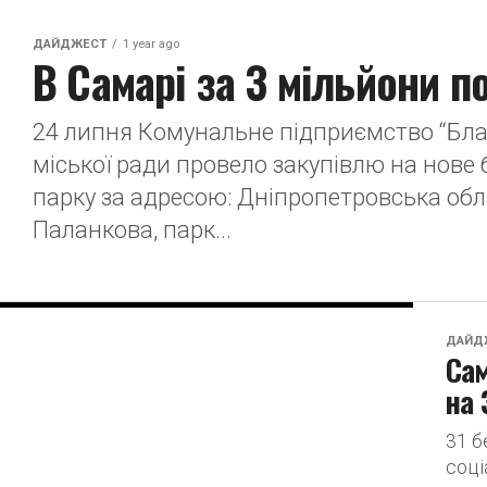
ДАЙДЖЕСТ
1 year ago
В Самарі за 3 мільйони п
24 липня Комунальне підприємство “Благ
міської ради провело закупівлю на нове
парку за адресою: Дніпропетровська обл
Паланкова, парк...
ДАЙД
Сам
на 
31 б
соці