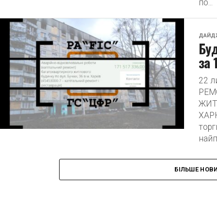
по...
ДАЙД
Буд
за 
22 
РЕМ
ЖИТ
ХАРК
торг
найп
БІЛЬШЕ НОВ