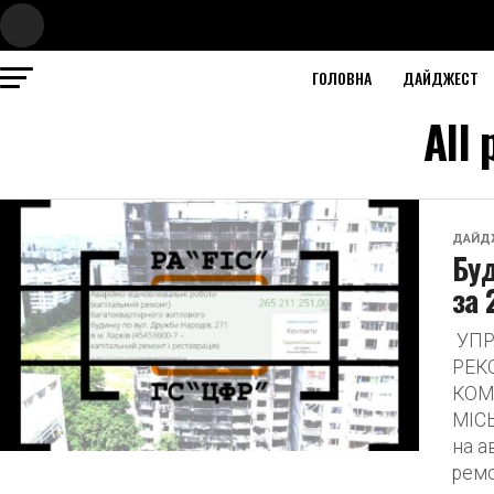
ГОЛОВНА
ДАЙДЖЕСТ
All
ДАЙД
Буд
за 
УПР
РЕК
КОМ
МІСЬ
на а
ремо