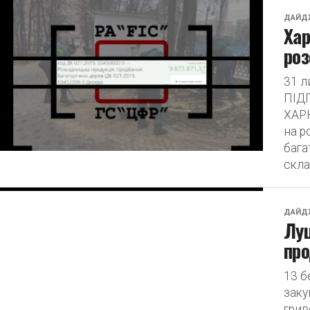
ДАЙД
Хар
роз
31 
ПІД
ХАРК
на р
бага
скла
ДАЙД
Луц
про
13 б
заку
грив