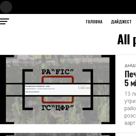
ГОЛОВНА
ДАЙДЖЕСТ
All
ДАЙД
Печ
5 м
13 л
утр
райо
розс
варт