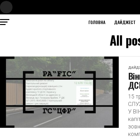
ГОЛОВНА
ДАЙДЖЕСТ
All p
ДАЙД
Він
ДСН
15 
СЛУ
У ВІ
капі
зовн
комп