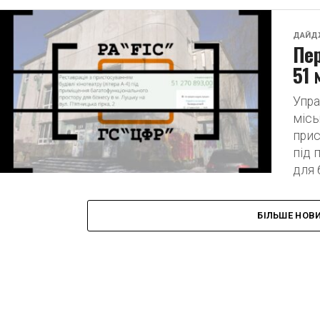
ДАЙД
Пер
51 
Упра
місь
прис
під 
для 
БІЛЬШЕ НОВ