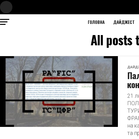
ГОЛОВНА
ДАЙДЖЕСТ
All posts
ДАЙД
Пал
кон
21 
ПОЛ
ТУР
ФРАН
на к
та п