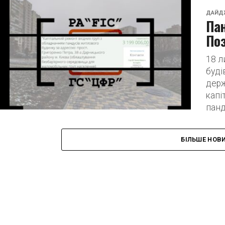
ДАЙД
Пан
Поз
18 л
буді
держ
капі
панд
БІЛЬШЕ НОВ