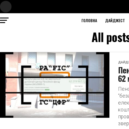
ГОЛОВНА
ДАЙДЖЕСТ
All post
ДАЙД
Пен
62 
Пенс
“без
елек
кошт
пров
звер