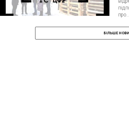
відр
підп
про...
БІЛЬШЕ НОВ