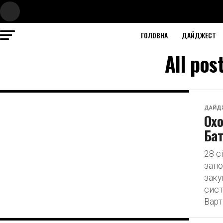
ГОЛОВНА
ДАЙДЖЕСТ
All po
ДАЙД
Охо
Бат
28 с
запо
заку
сист
Варт