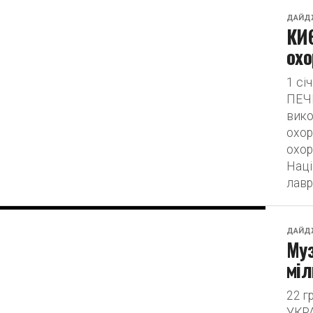
ДАЙД
КИ
охо
1 с
ПЕЧЕ
вико
охор
охор
Наці
лавра
ДАЙД
Муз
міл
22 
УКРА