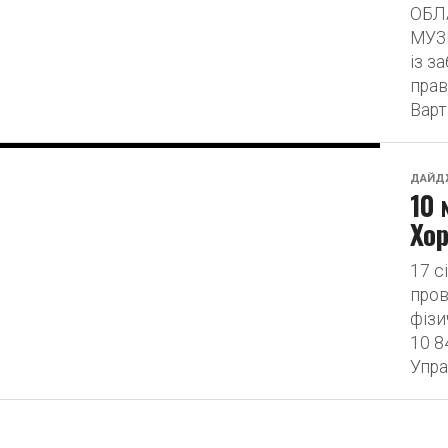
ОБЛ
МУЗЕ
із з
прав
Варті
ДАЙД
10 
Хо
17 с
пров
фізи
10 8
Упра