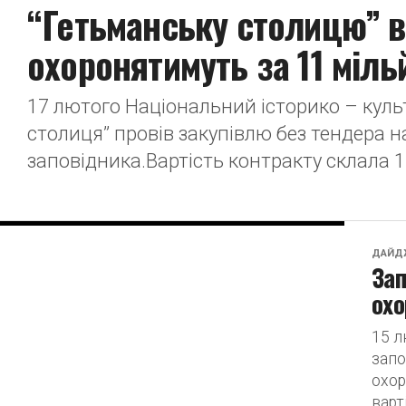
“Гетьманську столицю” в
охоронятимуть за 11 міль
17 лютого Національний історико – куль
столиця” провів закупівлю без тендера на
заповідника.Вартість контракту склала 11
ДАЙД
Зап
охо
15 л
запо
охор
варт