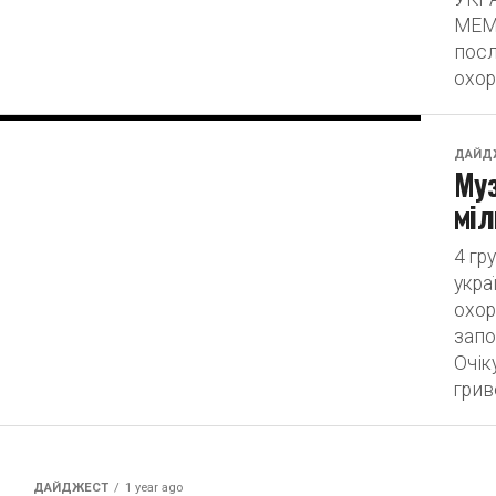
МЕМ
посл
охор
ДАЙД
Муз
міл
4 гр
укра
охор
запо
Очік
грив
ДАЙДЖЕСТ
1 year ago