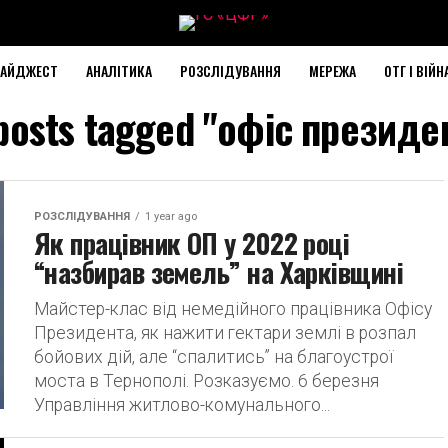
АЙДЖЕСТ
АНАЛІТИКА
РОЗСЛІДУВАННЯ
МЕРЕЖА
ОТГ І ВІЙН
 posts tagged "офіс президе
РОЗСЛІДУВАННЯ
1 year ago
Як працівник ОП у 2022 році
“назбирав земель” на Харківщині
Майстер-клас від немедійного працівника Офісу
Президента, як нажити гектари землі в розпал
бойових дій, але “спалитись” на благоустрої
моста в Тернополі. Розказуємо. 6 березня
Управління житлово-комунального...