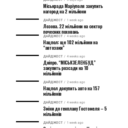
Міськрада Маріуполя закупить
нагород на 2 мільйони
ДАЙДЖЕСТ
1 week ago
Лозова. 22 мільйони на сектор
почесних поховань
ДАЙДЖЕСТ
4 weeks ago
Нацпол: ще 102 мільйони на
“автозаки”
ДАЙДЖЕСТ
4 weeks ago
Дніпро. “МІСЬКЗЕЛЕНБУД”
закупить розсади на 10
мільйонів
ДАЙДЖЕСТ
2 weeks ago
Нацпол докупить авто на 157
мільйонів
ДАЙДЖЕСТ
4 weeks ago
Зміни до генплану Гостомеля – 5
мільйонів
ДАЙДЖЕСТ
1 week ago