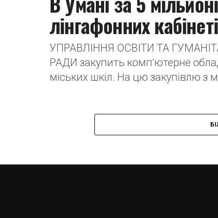
В Умані за 5 мільйон
лінгафонних кабінет
УПРАВЛІННЯ ОСВІТИ ТА ГУМАНІ
РАДИ закупить комп’ютерне облад
міських шкіл. На цю закупівлю з м
Б