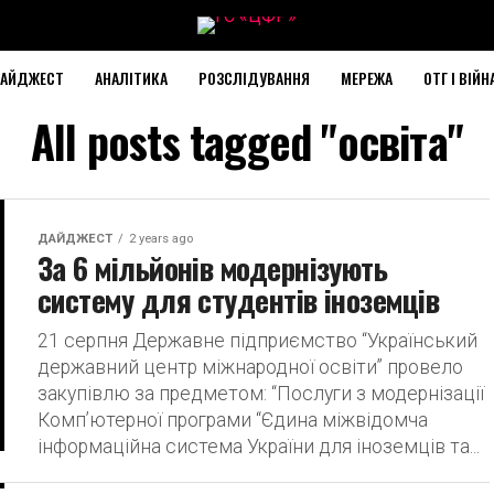
АЙДЖЕСТ
АНАЛІТИКА
РОЗСЛІДУВАННЯ
МЕРЕЖА
ОТГ І ВІЙН
All posts tagged "освіта"
ДАЙДЖЕСТ
2 years ago
За 6 мільйонів модернізують
систему для студентів іноземців
21 серпня Державне підприємство “Український
державний центр міжнародної освіти” провело
закупівлю за предметом: “Послуги з модернізації
Комп’ютерної програми “Єдина міжвідомча
інформаційна система України для іноземців та...