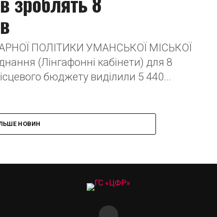
ів зроблять 8
ів
ТАРНОЇ ПОЛІТИКИ УМАНСЬКОЇ МІСЬКОЇ
нання (Лінгафонні кабінети) для 8
ісцевого бюджету виділили 5 440...
ІЛЬШЕ НОВИН