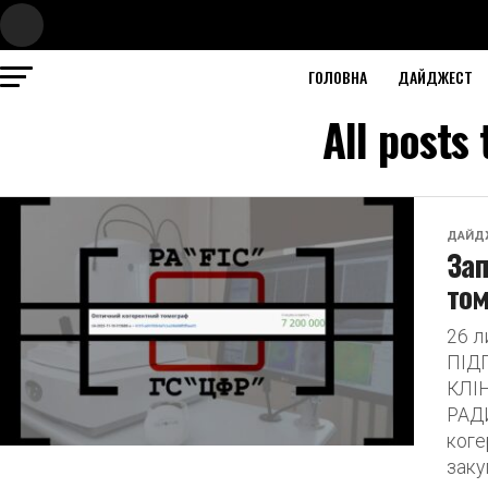
ГОЛОВНА
ДАЙДЖЕСТ
All posts
ДАЙД
Зап
том
26 
ПІД
КЛІ
РАДИ
коге
заку