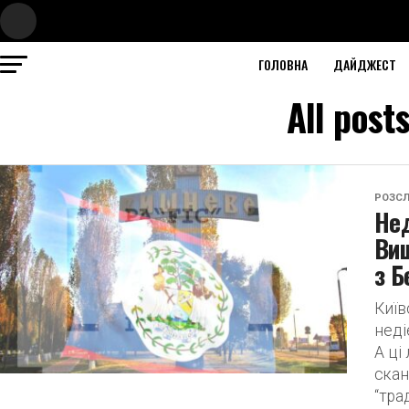
ГОЛОВНА
ДАЙДЖЕСТ
All pos
РОЗСЛ
Нед
Виш
з Б
Київ
неді
А ці
скан
“трад