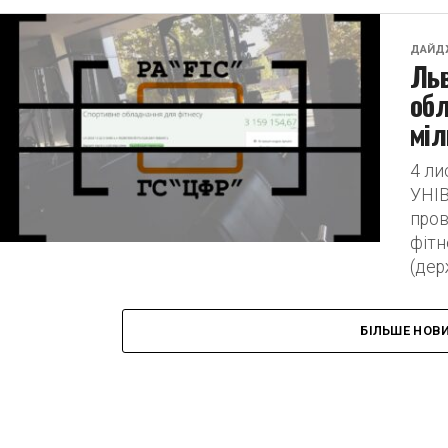
ДАЙД
Льв
обл
міл
4 л
УНІ
пров
фітн
(дер
БІЛЬШЕ НОВ