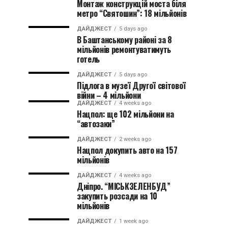
Монтаж конструкцій моста біля
метро “Святошин”: 18 мільйонів
ДАЙДЖЕСТ
5 days ago
В Баштанському районі за 8
мільйонів ремонтуватимуть
готель
ДАЙДЖЕСТ
5 days ago
Підлога в музеї Другої світової
війни – 4 мільйони
ДАЙДЖЕСТ
4 weeks ago
Нацпол: ще 102 мільйони на
“автозаки”
ДАЙДЖЕСТ
2 weeks ago
Нацпол докупить авто на 157
мільйонів
ДАЙДЖЕСТ
4 weeks ago
Дніпро. “МІСЬКЗЕЛЕНБУД”
закупить розсади на 10
мільйонів
ДАЙДЖЕСТ
1 week ago