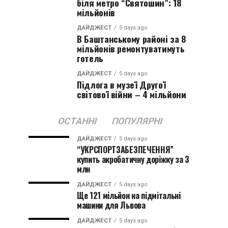
біля метро “Святошин”: 18
мільйонів
ДАЙДЖЕСТ
5 days ago
В Баштанському районі за 8
мільйонів ремонтуватимуть
готель
ДАЙДЖЕСТ
5 days ago
Підлога в музеї Другої
світової війни – 4 мільйони
ОСТАННІ
ПОПУЛЯРНІ
ДАЙДЖЕСТ
5 days ago
“УКРСПОРТЗАБЕЗПЕЧЕННЯ”
купить акробатичну доріжку за 3
млн
ДАЙДЖЕСТ
5 days ago
Ще 121 мільйон на підмітальні
машини для Львова
ДАЙДЖЕСТ
5 days ago