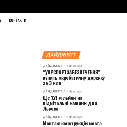
А
КОНТАКТИ
ДАЙДЖЕСТ
ДАЙДЖЕСТ
5 days ago
“УКРСПОРТЗАБЕЗПЕЧЕННЯ”
купить акробатичну доріжку
за 3 млн
ДАЙДЖЕСТ
5 days ago
Ще 121 мільйон на
підмітальні машини для
Львова
ДАЙДЖЕСТ
5 days ago
Монтаж конструкцій моста