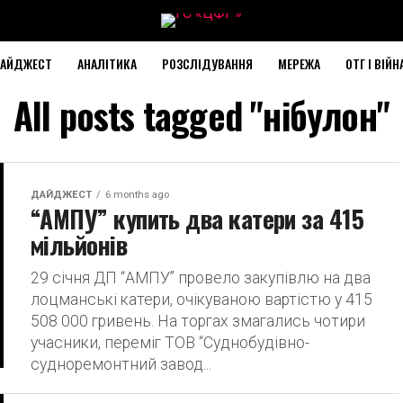
АЙДЖЕСТ
АНАЛІТИКА
РОЗСЛІДУВАННЯ
МЕРЕЖА
ОТГ І ВІЙН
All posts tagged "нібулон"
ДАЙДЖЕСТ
6 months ago
“АМПУ” купить два катери за 415
мільйонів
29 січня ДП “АМПУ” провело закупівлю на два
лоцманські катери, очікуваною вартістю у 415
508 000 гривень. На торгах змагались чотири
учасники, переміг ТОВ “Суднобудівно-
судноремонтний завод...