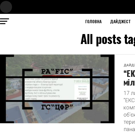
ГОЛОВНА
ДАЙДЖЕСТ
All posts 
ДАЙД
“Е
міл
17 
“ЕКС
комп
об’є
тери
пана