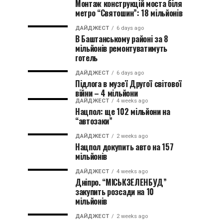
Монтаж конструкцій моста біля
метро “Святошин”: 18 мільйонів
ДАЙДЖЕСТ
6 days ago
В Баштанському районі за 8
мільйонів ремонтуватимуть
готель
ДАЙДЖЕСТ
6 days ago
Підлога в музеї Другої світової
війни – 4 мільйони
ДАЙДЖЕСТ
4 weeks ago
Нацпол: ще 102 мільйони на
“автозаки”
ДАЙДЖЕСТ
2 weeks ago
Нацпол докупить авто на 157
мільйонів
ДАЙДЖЕСТ
4 weeks ago
Дніпро. “МІСЬКЗЕЛЕНБУД”
закупить розсади на 10
мільйонів
ДАЙДЖЕСТ
2 weeks ago