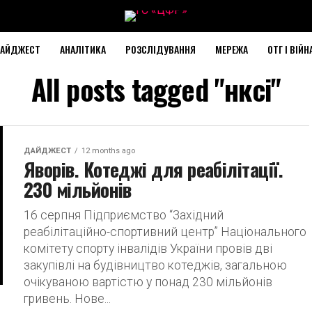
АЙДЖЕСТ
АНАЛІТИКА
РОЗСЛІДУВАННЯ
МЕРЕЖА
ОТГ І ВІЙН
All posts tagged "нксі"
ДАЙДЖЕСТ
12 months ago
Яворів. Котеджі для реабілітації.
230 мільйонів
16 серпня Підприємство “Західний
реабілітаційно-спортивний центр” Національного
комітету спорту інвалідів України провів дві
закупівлі на будівництво котеджів, загальною
очікуваною вартістю у понад 230 мільйонів
гривень. Нове...