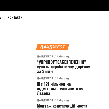
А
КОНТАКТИ
ДАЙДЖЕСТ
ДАЙДЖЕСТ
6 days ago
“УКРСПОРТЗАБЕЗПЕЧЕННЯ”
купить акробатичну доріжку
за 3 млн
ДАЙДЖЕСТ
6 days ago
Ще 121 мільйон на
підмітальні машини для
Львова
ДАЙДЖЕСТ
6 days ago
Монтаж конструкцій моста