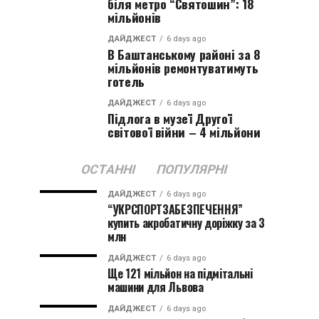
біля метро “Святошин”: 18
мільйонів
ДАЙДЖЕСТ
6 days ago
В Баштанському районі за 8
мільйонів ремонтуватимуть
готель
ДАЙДЖЕСТ
6 days ago
Підлога в музеї Другої
світової війни – 4 мільйони
ОСТАННІ
ПОПУЛЯРНІ
ДАЙДЖЕСТ
6 days ago
“УКРСПОРТЗАБЕЗПЕЧЕННЯ”
купить акробатичну доріжку за 3
млн
ДАЙДЖЕСТ
6 days ago
Ще 121 мільйон на підмітальні
машини для Львова
ДАЙДЖЕСТ
6 days ago