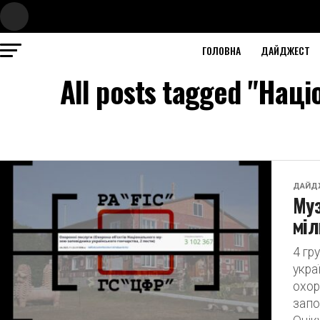
ГОЛОВНА
ДАЙДЖЕСТ
All posts tagged "Нац
ДАЙД
Муз
міл
4 гр
укра
охор
запо