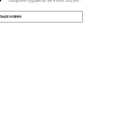
охорони будівель за 4 896 282,49...
ІЛЬШЕ НОВИН