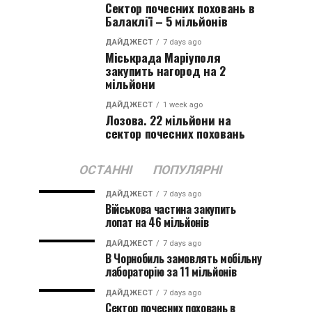
Сектор почесних поховань в
Балаклії – 5 мільйонів
ДАЙДЖЕСТ
7 days ago
Міськрада Маріуполя
закупить нагород на 2
мільйони
ДАЙДЖЕСТ
1 week ago
Лозова. 22 мільйони на
сектор почесних поховань
ОСТАННІ
ПОПУЛЯРНІ
ДАЙДЖЕСТ
7 days ago
Військова частина закупить
лопат на 46 мільйонів
ДАЙДЖЕСТ
7 days ago
В Чорнобиль замовлять мобільну
лабораторію за 11 мільйонів
ДАЙДЖЕСТ
7 days ago
Сектор почесних поховань в