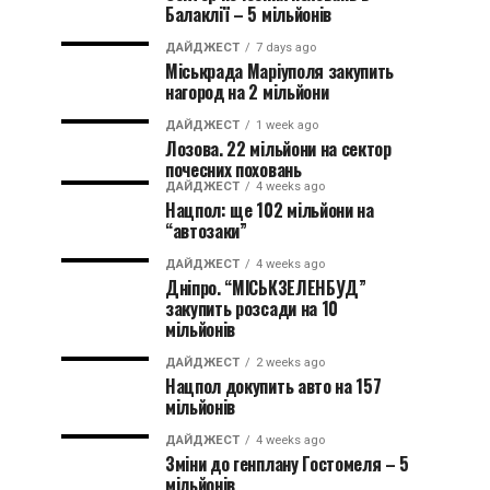
Балаклії – 5 мільйонів
ДАЙДЖЕСТ
7 days ago
Міськрада Маріуполя закупить
нагород на 2 мільйони
ДАЙДЖЕСТ
1 week ago
Лозова. 22 мільйони на сектор
почесних поховань
ДАЙДЖЕСТ
4 weeks ago
Нацпол: ще 102 мільйони на
“автозаки”
ДАЙДЖЕСТ
4 weeks ago
Дніпро. “МІСЬКЗЕЛЕНБУД”
закупить розсади на 10
мільйонів
ДАЙДЖЕСТ
2 weeks ago
Нацпол докупить авто на 157
мільйонів
ДАЙДЖЕСТ
4 weeks ago
Зміни до генплану Гостомеля – 5
мільйонів