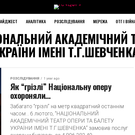
АЙДЖЕСТ
АНАЛІТИКА
РОЗСЛІДУВАННЯ
МЕРЕЖА
ОТГ І ВІЙН
ЦІОНАЛЬНИЙ АКАДЕМІЧНИЙ 
КРАЇНИ ІМЕНІ Т.Г.ШЕВЧЕНК
РОЗСЛІДУВАННЯ
1 year ago
Як “грізлі” Національну оперу
охороняли…
Забагато “грізлі” на метр квадратний останнім
часом… 6 лютого, “НАЦІОНАЛЬНИЙ
АКАДЕМІЧНИЙ ТЕАТР ОПЕРИ ТА БАЛЕТУ
УКРАЇНИ ІМЕНІ Т.Г.ШЕВЧЕНКА” замовив послуг