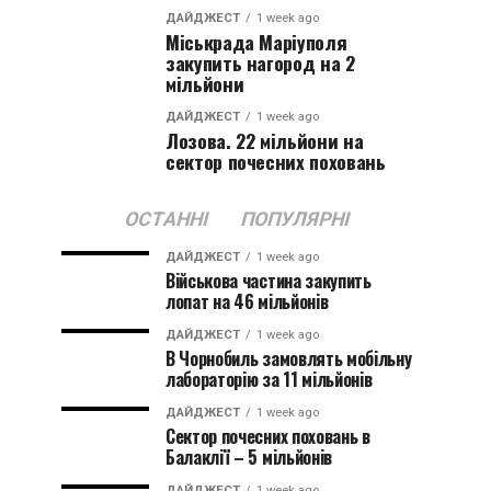
ДАЙДЖЕСТ
1 week ago
Міськрада Маріуполя
закупить нагород на 2
мільйони
ДАЙДЖЕСТ
1 week ago
Лозова. 22 мільйони на
сектор почесних поховань
ОСТАННІ
ПОПУЛЯРНІ
ДАЙДЖЕСТ
1 week ago
Військова частина закупить
лопат на 46 мільйонів
ДАЙДЖЕСТ
1 week ago
В Чорнобиль замовлять мобільну
лабораторію за 11 мільйонів
ДАЙДЖЕСТ
1 week ago
Сектор почесних поховань в
Балаклії – 5 мільйонів
ДАЙДЖЕСТ
1 week ago