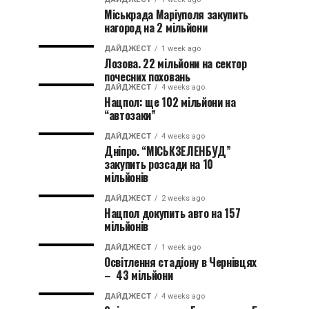
Міськрада Маріуполя закупить
нагород на 2 мільйони
ДАЙДЖЕСТ
1 week ago
Лозова. 22 мільйони на сектор
почесних поховань
ДАЙДЖЕСТ
4 weeks ago
Нацпол: ще 102 мільйони на
“автозаки”
ДАЙДЖЕСТ
4 weeks ago
Дніпро. “МІСЬКЗЕЛЕНБУД”
закупить розсади на 10
мільйонів
ДАЙДЖЕСТ
2 weeks ago
Нацпол докупить авто на 157
мільйонів
ДАЙДЖЕСТ
1 week ago
Освітлення стадіону в Чернівцях
– 43 мільйони
ДАЙДЖЕСТ
4 weeks ago