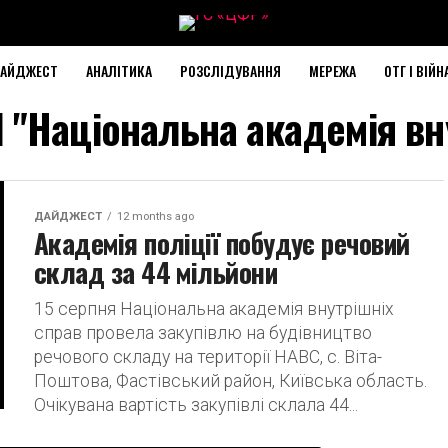
АЙДЖЕСТ
АНАЛІТИКА
РОЗСЛІДУВАННЯ
МЕРЕЖА
ОТГ І ВІЙН
ed "Національна академія вн
ДАЙДЖЕСТ
12 months ago
Академія поліції побудує речовий
склад за 44 мільйони
15 серпня Національна академія внутрішніх
справ провела закупівлю на будівництво
речового складу на території НАВС, с. Віта-
Поштова, Фастівський район, Київська область.
Очікувана вартість закупівлі склала 44...