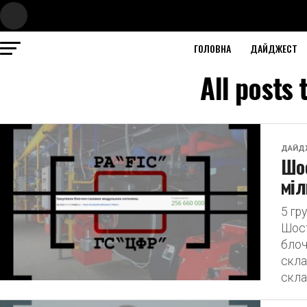
ГОЛОВНА
ДАЙДЖЕСТ
All posts
ДАЙД
Шос
міл
5 гр
Шост
блоч
скла
скла