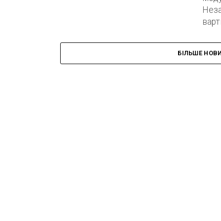
Неза
варт
БІЛЬШЕ НОВ