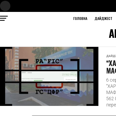
ГОЛОВНА
ДАЙДЖЕСТ
A
ДАЙД
“Х
МАФ
6 с
“ХАР
МАФи
562 
пер