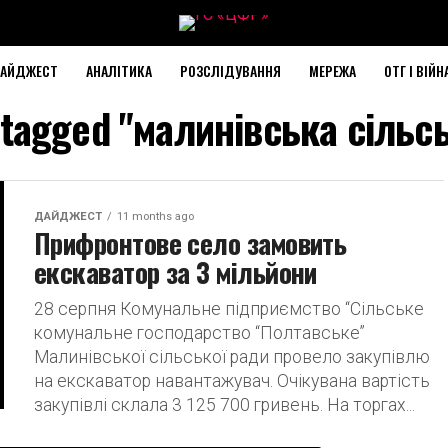
АЙДЖЕСТ
АНАЛІТИКА
РОЗСЛІДУВАННЯ
МЕРЕЖА
ОТГ І ВІЙН
s tagged "малинівська сільс
ДАЙДЖЕСТ
11 months ago
Прифронтове село замовить
екскаватор за 3 мільйони
28 серпня Комунальне підприємство “Сільське
комунальне господарство “Полтавське”
Малинівської сільської ради провело закупівлю
на екскаватор навантажувач. Очікувана вартість
закупівлі склала 3 125 700 гривень. На торгах...