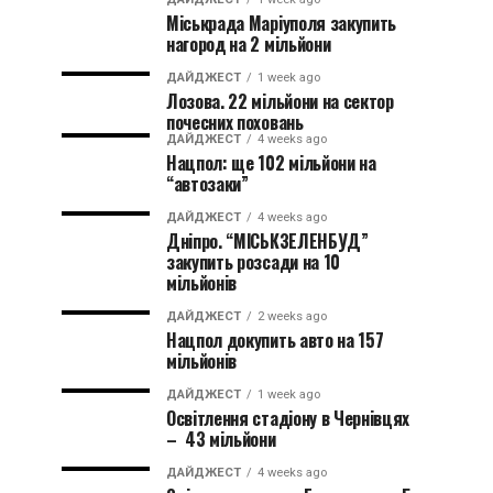
Міськрада Маріуполя закупить
нагород на 2 мільйони
ДАЙДЖЕСТ
1 week ago
Лозова. 22 мільйони на сектор
почесних поховань
ДАЙДЖЕСТ
4 weeks ago
Нацпол: ще 102 мільйони на
“автозаки”
ДАЙДЖЕСТ
4 weeks ago
Дніпро. “МІСЬКЗЕЛЕНБУД”
закупить розсади на 10
мільйонів
ДАЙДЖЕСТ
2 weeks ago
Нацпол докупить авто на 157
мільйонів
ДАЙДЖЕСТ
1 week ago
Освітлення стадіону в Чернівцях
– 43 мільйони
ДАЙДЖЕСТ
4 weeks ago