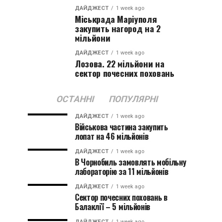
ДАЙДЖЕСТ
1 week ago
Міськрада Маріуполя
закупить нагород на 2
мільйони
ДАЙДЖЕСТ
1 week ago
Лозова. 22 мільйони на
сектор почесних поховань
ОСТАННІ
ПОПУЛЯРНІ
ДАЙДЖЕСТ
1 week ago
Військова частина закупить
лопат на 46 мільйонів
ДАЙДЖЕСТ
1 week ago
В Чорнобиль замовлять мобільну
лабораторію за 11 мільйонів
ДАЙДЖЕСТ
1 week ago
Сектор почесних поховань в
Балаклії – 5 мільйонів
ДАЙДЖЕСТ
1 week ago