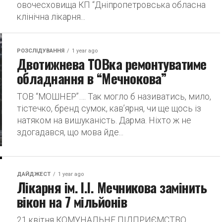
овочесховища КП “Дніпропетровська обласна
клінічна лікарня...
РОЗСЛІДУВАННЯ
1 year ago
Двотижнева ТОВка ремонтуватиме
обладнання в “Мечнокова”
ТОВ “МОШНЕР”…. Так могло б називатись, мило,
тістечко, бренд сумок, кав’ярня, чи ще щось із
натяком на вишуканість. Дарма. Ніхто ж не
здогадався, що мова йде...
ДАЙДЖЕСТ
1 year ago
Лікарня ім. І.І. Мечникова замінить
вікон на 7 мільйонів
21 квітня КОМУНАЛЬНЕ ПІДПРИЄМСТВО