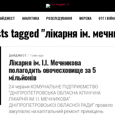
АЙДЖЕСТ
АНАЛІТИКА
РОЗСЛІДУВАННЯ
МЕРЕЖА
ОТГ І ВІЙН
sts tagged "лікарня ім. меч
ДАЙДЖЕСТ
1 year ago
Лікарня ім. І.І. Мечникова
полагодить овочесховище за 5
мільйонів
24 червня КОМУНАЛЬНЕ ПІДПРИЄМСТВО
“ДНІПРОПЕТРОВСЬКА ОБЛАСНА КЛІНІЧНА
ЛІКАРНЯ ІМ. І.І. МЕЧНИКОВА”
ДНІПРОПЕТРОВСЬКОЇ ОБЛАСНОЇ РАДИ” провело
закупівлю на капітальний ремонт приміщень