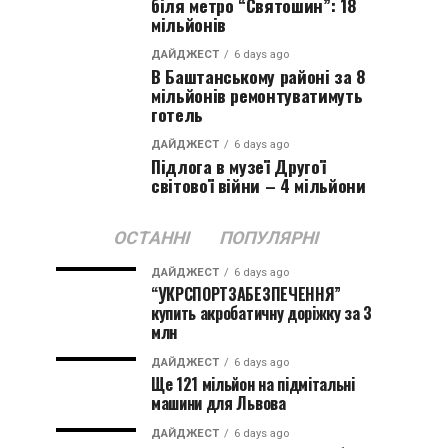
біля метро “Святошин”: 18
мільйонів
ДАЙДЖЕСТ
6 days ago
В Баштанському районі за 8
мільйонів ремонтуватимуть
готель
ДАЙДЖЕСТ
6 days ago
Підлога в музеї Другої
світової війни – 4 мільйони
ОСТАННІ
ПОПУЛЯРНІ
ДАЙДЖЕСТ
6 days ago
“УКРСПОРТЗАБЕЗПЕЧЕННЯ”
купить акробатичну доріжку за 3
млн
ДАЙДЖЕСТ
6 days ago
Ще 121 мільйон на підмітальні
машини для Львова
ДАЙДЖЕСТ
6 days ago