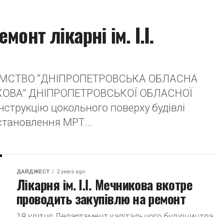
монт лікарні ім. І.І.
ЄМСТВО “ДНІПРОПЕТРОВСЬКА ОБЛАСНА
НИКОВА” ДНІПРОПЕТРОВСЬКОЇ ОБЛАСНОЇ
нструкцію цокольного поверху будівлі
встановлення МРТ...
ДАЙДЖЕСТ
2 years ago
Лікарня ім. І.І. Мечникова вкотре
проводить закупівлю на ремонт
18 квітня Департамент капітального будівництва