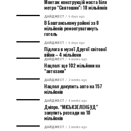
Монтаж конструкцій моста біля
метро “Святошин”: 18 мільйонів
ДАЙДЖЕСТ
6 days ago
В Баштанському районі за 8
мільйонів ремонтуватимуть
готель
ДАЙДЖЕСТ
6 days ago
Підлога в музеї Другої світової
війни – 4 мільйони
ДАЙДЖЕСТ
4 weeks ago
Нацпол: ще 102 мільйони на
“автозаки”
ДАЙДЖЕСТ
2 weeks ago
Нацпол докупить авто на 157
мільйонів
ДАЙДЖЕСТ
4 weeks ago
Дніпро. “МІСЬКЗЕЛЕНБУД”
закупить розсади на 10
мільйонів
ДАЙДЖЕСТ
2 weeks ago