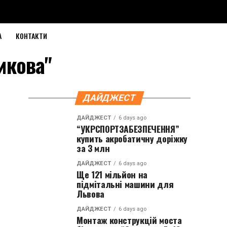
А
КОНТАКТИ
никова"
ДАЙДЖЕСТ
ДАЙДЖЕСТ
6 days ago
“УКРСПОРТЗАБЕЗПЕЧЕННЯ”
купить акробатичну доріжку
за 3 млн
ДАЙДЖЕСТ
6 days ago
Ще 121 мільйон на
підмітальні машини для
Львова
ДАЙДЖЕСТ
6 days ago
Монтаж конструкцій моста