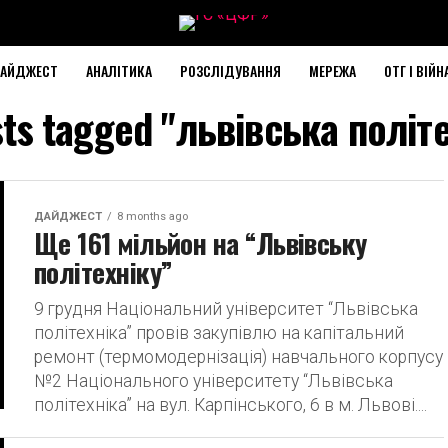
АЙДЖЕСТ
АНАЛІТИКА
РОЗСЛІДУВАННЯ
МЕРЕЖА
ОТГ І ВІЙН
sts tagged "львівська політ
ДАЙДЖЕСТ
8 months ago
Ще 161 мільйон на “Львівську
політехніку”
9 грудня Національний університет “Львівська
політехніка” провів закупівлю на капітальний
ремонт (термомодернізація) навчального корпусу
№2 Національного університету “Львівська
політехніка” на вул. Карпінського, 6 в м. Львові....