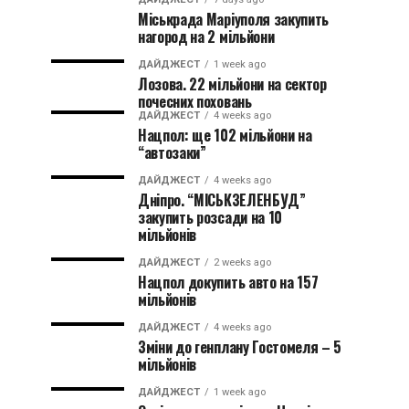
Міськрада Маріуполя закупить
нагород на 2 мільйони
ДАЙДЖЕСТ
1 week ago
Лозова. 22 мільйони на сектор
почесних поховань
ДАЙДЖЕСТ
4 weeks ago
Нацпол: ще 102 мільйони на
“автозаки”
ДАЙДЖЕСТ
4 weeks ago
Дніпро. “МІСЬКЗЕЛЕНБУД”
закупить розсади на 10
мільйонів
ДАЙДЖЕСТ
2 weeks ago
Нацпол докупить авто на 157
мільйонів
ДАЙДЖЕСТ
4 weeks ago
Зміни до генплану Гостомеля – 5
мільйонів
ДАЙДЖЕСТ
1 week ago