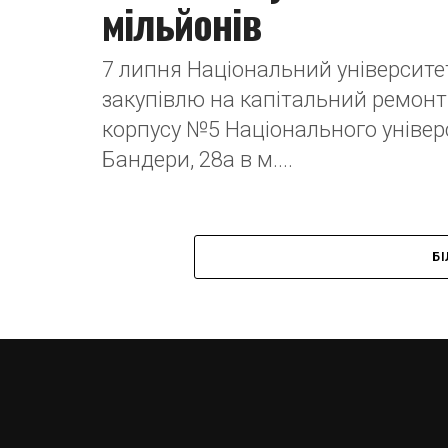
мільйонів
7 липня Національний університет
закупівлю на капітальний ремонт
корпусу №5 Національного універси
Бандери, 28а в м....
Б