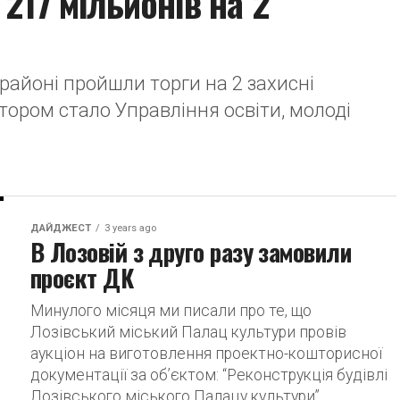
 217 мільйонів на 2
 районі пройшли торги на 2 захисні
іатором стало Управління освіти, молоді
ДАЙДЖЕСТ
3 years ago
В Лозовій з друго разу замовили
проєкт ДК
Минулого місяця ми писали про те, що
Лозівський міський Палац культури провів
аукціон на виготовлення проектно-кошторисної
документації за об’єктом: “Реконструкція будівлі
Лозівського міського Палацу культури”