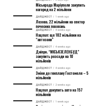
Міськрада Маріуполя закупить
нагород на 2 мільйони
ДАЙДЖЕСТ
1 week ago
Лозова. 22 мільйони на сектор
почесних поховань
ДАЙДЖЕСТ
4 weeks ago
Нацпол: ще 102 мільйони на
“автозаки”
ДАЙДЖЕСТ
4 weeks ago
Дніпро. “МІСЬКЗЕЛЕНБУД”
закупить розсади на 10
мільйонів
ДАЙДЖЕСТ
4 weeks ago
Зміни до генплану Гостомеля – 5
мільйонів
ДАЙДЖЕСТ
2 weeks ago
Нацпол докупить авто на 157
мільйонів
ДАЙДЖЕСТ
1 week ago