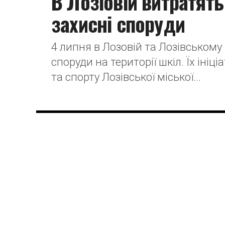
В Лозіовій витратять
захисні споруди
4 липня в Лозовій та Лозівському
споруди на території шкіл. Їх ініц
та спорту Лозівської міської...