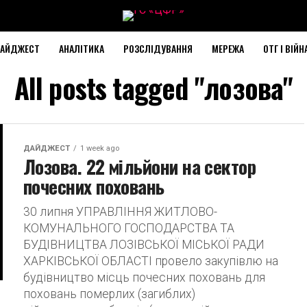
АЙДЖЕСТ
АНАЛІТИКА
РОЗСЛІДУВАННЯ
МЕРЕЖА
ОТГ І ВІЙН
All posts tagged "лозова"
ДАЙДЖЕСТ
1 week ago
Лозова. 22 мільйони на сектор
почесних поховань
30 липня УПРАВЛІННЯ ЖИТЛОВО-
КОМУНАЛЬНОГО ГОСПОДАРСТВА ТА
БУДІВНИЦТВА ЛОЗІВСЬКОЇ МІСЬКОЇ РАДИ
ХАРКІВСЬКОЇ ОБЛАСТІ провело закупівлю на
будівництво місць почесних поховань для
поховань померлих (загиблих)