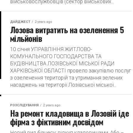
військовослужбовців (сектор військових...
ДАЙДЖЕСТ
2 years ago
Лозова витратить на озеленення 5
мільйонів
10 січня УПРАВЛІННЯ ЖИТЛОВО-
КОМУНАЛЬНОГО ГОСПОДАРСТВА ТА
БУДІВНИЦТВА ЛОЗІВСЬКОЇ МІСЬКОЇ РАДИ
ХАРКІВСЬКОЇ ОБЛАСТІ провело закупівлю послуг
з озеленення територій та утримання зелених
насаджень на території Лозівської міської...
РОЗСЛІДУВАННЯ
2 years ago
На ремонт кладовища в Лозовій іде
фірма з фіктивним досвідом
Новий вид бізнесу: відкуп кладовищами. Або –