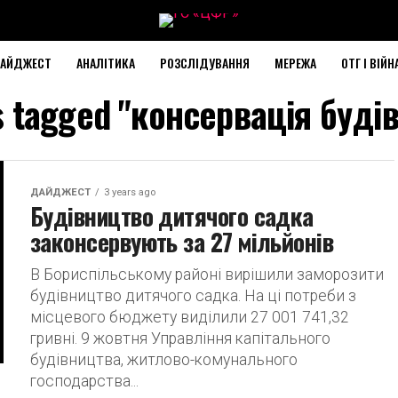
АЙДЖЕСТ
АНАЛІТИКА
РОЗСЛІДУВАННЯ
МЕРЕЖА
ОТГ І ВІЙН
ts tagged "консервація буді
ДАЙДЖЕСТ
3 years ago
Будівництво дитячого садка
законсервують за 27 мільйонів
В Бориспільському районі вирішили заморозити
будівництво дитячого садка. На ці потреби з
місцевого бюджету виділили 27 001 741,32
гривні. 9 жовтня Управління капітального
будівництва, житлово-комунального
господарства...