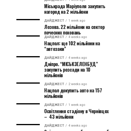
Міськрада Маріуполя закупить
нагород на 2 мільйони
ДАЙДЖЕСТ
1 week ago
Лозова. 22 мільйони на сектор
почесних поховань
ДАЙДЖЕСТ
4 weeks ago
Нацпол: ще 102 мільйони на
“автозаки”
ДАЙДЖЕСТ
4 weeks ago
Дніпро. “МІСЬКЗЕЛЕНБУД”
закупить розсади на 10
мільйонів
ДАЙДЖЕСТ
2 weeks ago
Нацпол докупить авто на 157
мільйонів
ДАЙДЖЕСТ
1 week ago
Освітлення стадіону в Чернівцях
– 43 мільйони
ДАЙДЖЕСТ
4 weeks ago