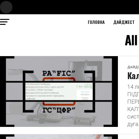
ГОЛОВНА
ДАЙДЖЕСТ
Al
ДАЙД
Кал
14 
ПІД
ПЕР
КАЛУ
сист
дуга