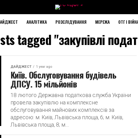
АЙДЖЕСТ
АНАЛІТИКА
РОЗСЛІДУВАННЯ
МЕРЕЖА
ОТГ І ВІЙН
osts tagged "закупівлі пода
ДАЙДЖЕСТ
1 year ago
Київ. Обслуговування будівель
ДПСУ. 15 мільйонів
18 лютого Державна податкова служба України
провела закупівлю на комплексне
обслуговування майнових комплексів за
адресою: м. Київ, Львівська площа, 6; м. Київ,
Львівська площа, 8; м....