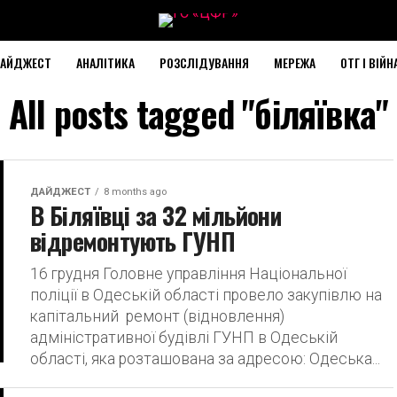
АЙДЖЕСТ
АНАЛІТИКА
РОЗСЛІДУВАННЯ
МЕРЕЖА
ОТГ І ВІЙН
All posts tagged "біляївка"
ДАЙДЖЕСТ
8 months ago
В Біляївці за 32 мільйони
відремонтують ГУНП
16 грудня Головне управління Національної
поліції в Одеській області провело закупівлю на
капітальний ремонт (відновлення)
адміністративної будівлі ГУНП в Одеській
області, яка розташована за адресою: Одеська...