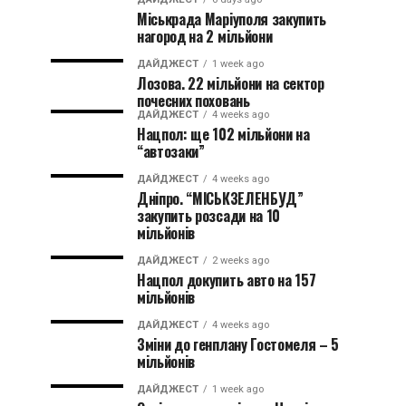
Міськрада Маріуполя закупить
нагород на 2 мільйони
ДАЙДЖЕСТ
1 week ago
Лозова. 22 мільйони на сектор
почесних поховань
ДАЙДЖЕСТ
4 weeks ago
Нацпол: ще 102 мільйони на
“автозаки”
ДАЙДЖЕСТ
4 weeks ago
Дніпро. “МІСЬКЗЕЛЕНБУД”
закупить розсади на 10
мільйонів
ДАЙДЖЕСТ
2 weeks ago
Нацпол докупить авто на 157
мільйонів
ДАЙДЖЕСТ
4 weeks ago
Зміни до генплану Гостомеля – 5
мільйонів
ДАЙДЖЕСТ
1 week ago